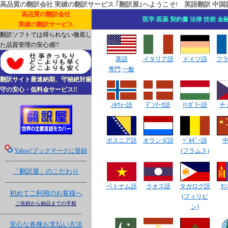
高品質
の
翻訳会社
実績の
翻訳サービス
｢翻訳屋｣へようこそ!
英語翻訳
中国
高品質の
翻訳会社
医学
医薬
契約書
法律
技術
金
実績の
翻訳サービス
翻訳ソフトでは得られない徹底し
た品質管理の安心感!!
英語
イタリア語
ドイツ語
フ
専門
一般
翻訳サイト
最速納期、守秘絶対厳
守の安心・
低料金
サービス!!
ﾉﾙｳｪｰ語
ﾃﾞﾝﾏｰｸ語
ﾊﾝｶﾞﾘｰ語
チ
ボスニア語
オランダ語
ﾍﾞﾙｷﾞｰ語
Yahoo!ブックマークに登録
(フラムス)
「翻訳屋」のこだわり
ベトナム語
ラオス語
タガログ語
ﾓﾝ
初めてご利用のお客様へ
(フィリピ
ご依頼から納品までの手順
ン)
安心な各種お支払い方法