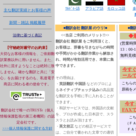
ｳﾙﾄﾞｩｰ語
アラビア語
モロッコ語
主な翻訳実績とお客様の声
新聞・雑誌 掲載履歴
■翻訳会社 翻訳屋 のウリ!■
■翻
法律に基づく表記
<<当店 ご利用のメリット!!>>
◆
翻訳会社 翻訳屋 をご利用頂くと、
(営業時間
お客様は、辞書を引きながらの時間
【守秘絶対厳守のお約束】
13：00
や手間がかかる翻訳作業から解放さ
大切なお客様の情報を、ご依頼翻
無料見積
れ、時間が有効活用でき、本業に集
訳業務以外に用いません。また、
中できます。
社外に流すようなことは絶対に致
今す
しません。確かな
翻訳
と共に「安
ール
その理由は、
心」をお届けするのも、私達電子
こちら
・
英語翻訳
中国語
などのプロによ
商店に関わる者の使命です。
原稿を
る
ネイティブチェック込み
の高品質
な翻訳文を手軽に手に入れることが
できます。
今す
・和訳サービスでは、外国語の文献
FAX
翻訳会社で唯一のTRUSTe（個人
を、プロが作成した日本語で、スラ
情報保護監視の第三者機関）の認
こ
スラとお読み頂けます。
定会社です。
（Ｆ
・
英文校正
などの校正サービスで
>>>個人情報保護に関する方針
ＦＡ
は、ご自分で書かれた文章での適切