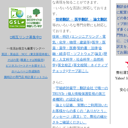
な表現を知ることができます。
翻訳会
・いろいろな言語に対応しておりま
に配置
す。
どの各
・
技術翻訳
・
医学翻訳
・
論文翻訳
ィブ担
等のいろいろな専門分野にも対応し
ず多く
ております。
門性お
技術・特許 (エンジニアリング・電
□相互リンク募集中□
に、ご
気・化学・物理・建築等)
/
医学・医
訳文を
薬・薬学・医療
/
契約書・法律
/
金
<<生活お役立ち厳選リンク>>
てお届
融・経済
/
IT・ソフトウェア
/
論文 (歴
英語・英会話・NCC（東京新宿本校）
史・人文科学・社会科学・自然科
そばの里 [蕎麦とそば粉販売]
学)
/
英文校正 (英文校閲・ネイティブ
ビジネスパートナーを探そう！
チェック)
/
テープ起こし
ホームページ作成制作
弊社運
腕時計の専門店 時計屋ドットコム
Yahoo
さらに、
・
守秘絶対厳守：翻訳会社 で唯一の
安心
TRUSTe（個人情報保護監視の第三
者機関）の認定会社
・
論より証拠。 実際にご利用頂いた
お客様からの多くの「ありがとう」
メッセージ（原文）で、弊社の確か
さをご確認ください。