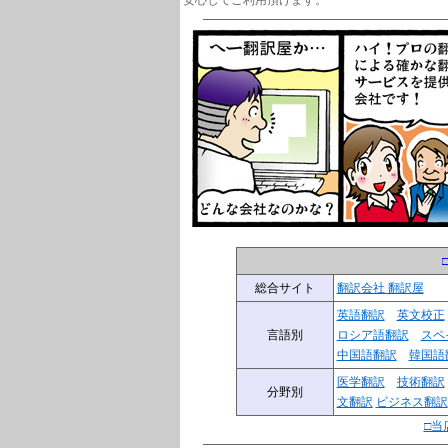
安心してご利用頂けます。
総合サイト
翻訳会社 翻訳屋
英語翻訳
英文校正
言語別
ロシア語翻訳
スペ
中国語翻訳
韓国語
医学翻訳
技術翻訳
分野別
文翻訳
ビジネス翻訳
□当